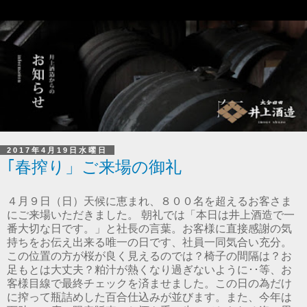
2017年4月19日水曜日
｢春搾り」ご来場の御礼
４月９日（日）天候に恵まれ、８００名を超えるお客さま
にご来場いただきました。 朝礼では「本日は井上酒造で一
番大切な日です。」と社長の言葉。お客様に直接感謝の気
持ちをお伝え出来る唯一の日です、社員一同気合い充分。
この位置の方が桜が良く見えるのでは？椅子の間隔は？お
足もとは大丈夫？粕汁が熱くなり過ぎないように･･等、お
客様目線で最終チェックを済ませました。この日の為だけ
に搾って瓶詰めした百合仕込みが並びます。また、今年は